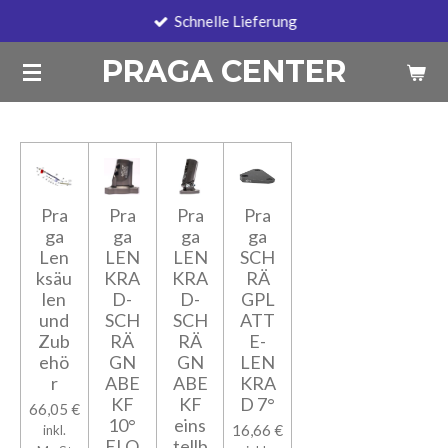
Schnelle Lieferung
Zum
Hauptinhalt
PRAGA CENTER
springen
Pra
Pra
Pra
Pra
ga
ga
ga
ga
Len
LEN
LEN
SCH
ksäu
KRA
KRA
RÄ
len
D-
D-
GPL
und
SCH
SCH
ATT
Zub
RÄ
RÄ
E-
ehö
GN
GN
LEN
r
ABE
ABE
KRA
KF
KF
D 7°
66,05 €
10°
eins
16,66 €
inkl.
ELO
tellb