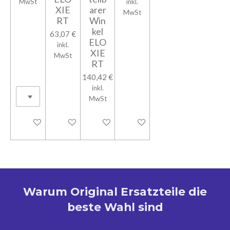
MwSt
inkl.
XIE
arer
MwSt
RT
Win
kel
63,07 €
ELO
inkl.
XIE
MwSt
RT
140,42 €
inkl.
MwSt
In den Warenkorb
In den Warenkorb
In den Warenkorb
In den Warenkorb
Warum Original Ersatzteile die
beste Wahl sind