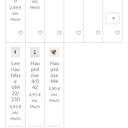
inkl.
2,49 €
MwSt
inkl.
MwSt
In den Warenkorb
In den Warenkorb
In den Warenkorb
In den Warenkorb
In den Warenkorb
In den Wa
Lee
Hau
Hau
rlau
ptd
ptd
fdüs
üse
üse
e
4/0
M6
VM
42
3,90 €
22/
4,95 €
inkl.
210
inkl.
MwSt
4,95 €
MwSt
inkl.
MwSt