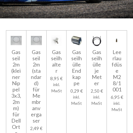
Gas
Gas
Gas
Gas
Gas
Lee
seil
seil
seilh
seilh
seilh
rlau
2m
2m
alte
ülle
ülle
fdüs
(klei
(sta
r
End
je
e
ner
ndar
kap
Met
M2
8,95 €
Nip
d)
pe
er
8/1
inkl.
pel
für
001
0,29 €
2,50 €
MwSt
3x3,
Me
6,95 €
inkl.
inkl.
2m
mbr
MwSt
MwSt
inkl.
m)
anv
MwSt
für
erga
Dell
ser
Ort
2,49 €
o