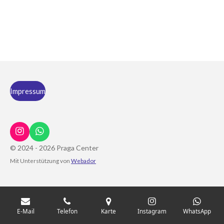
Impressum
I
W
n
h
© 2024 - 2026 Praga Center
s
a
Mit Unterstützung von
Webador
t
t
a
s
g
A
r
p
a
p
m
E-Mail
Telefon
Karte
Instagram
WhatsApp