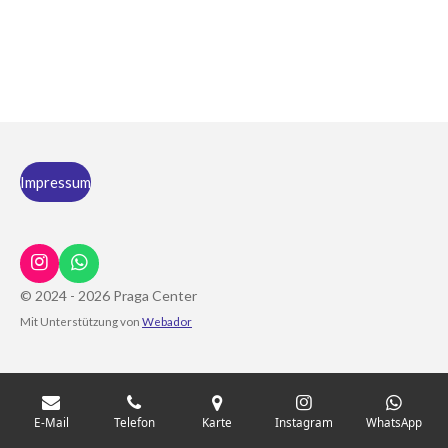
Impressum
I
W
n
h
© 2024 - 2026 Praga Center
s
a
Mit Unterstützung von
Webador
t
t
a
s
g
A
r
p
a
p
m
E-Mail
Telefon
Karte
Instagram
WhatsApp