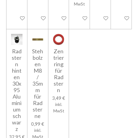
MwSt
In den Warenkorb
In den Warenkorb
In den Warenkorb
In den Warenkorb
In den Warenkorb
In den Wa
Rad
Steh
Zen
ster
bolz
trier
n
en
ring
hint
M8
für
en
/
Rad
30x
35m
ster
95
m
n
Alu
für
3,49 €
mini
Rad
inkl.
um
ster
MwSt
sch
ne
war
0,99 €
z
inkl.
32,95 €
MwSt