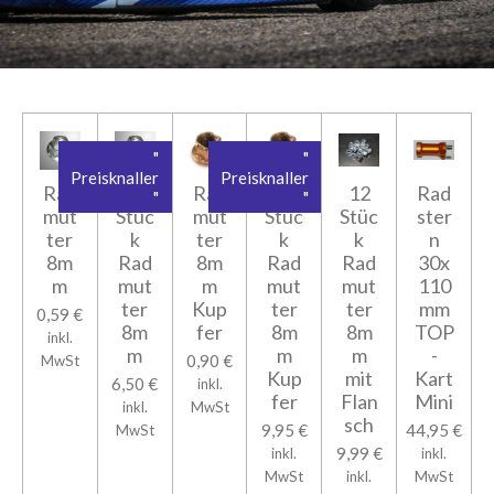
"
"
Preisknaller
Preisknaller
Rad
12
Rad
12
12
Rad
"
"
mut
Stüc
mut
Stüc
Stüc
ster
ter
k
ter
k
k
n
8m
Rad
8m
Rad
Rad
30x
m
mut
m
mut
mut
110
ter
Kup
ter
ter
mm
0,59 €
8m
fer
8m
8m
TOP
inkl.
m
m
m
-
0,90 €
MwSt
Kup
mit
Kart
6,50 €
inkl.
fer
Flan
Mini
inkl.
MwSt
sch
9,95 €
44,95 €
MwSt
9,99 €
inkl.
inkl.
MwSt
inkl.
MwSt