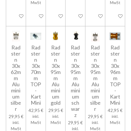
MwSt
MwSt
In den Warenkorb
In den Warenkorb
In den Warenkorb
In den Warenkorb
In den Warenkorb
In den Wa
Rad
Rad
Rad
Rad
Rad
Rad
ster
ster
ster
ster
ster
ster
n
n
n
n
n
n
30x
30x
30x
30x
30x
30x
62m
70m
95m
95m
95m
96m
m
m
m
m
m
m
Alu
TOP
Alu
Alu
Alu
TOP
mini
-
mini
mini
mini
-
um
Kart
um
um
um
Kart
silbe
Mini
gold
sch
silbe
Mini
r
war
r
42,95 €
29,95 €
42,95 €
z
29,95 €
29,95 €
inkl.
inkl.
inkl.
29,95 €
inkl.
MwSt
MwSt
inkl.
MwSt
MwSt
inkl.
MwSt