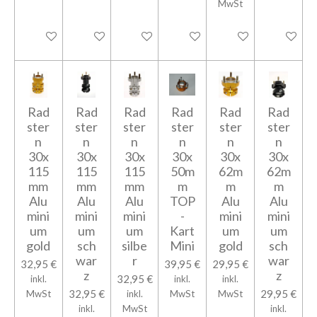
MwSt
In den Warenkorb
In den Warenkorb
In den Warenkorb
In den Warenkorb
In den Warenkorb
In den Wa
Rad
Rad
Rad
Rad
Rad
Rad
ster
ster
ster
ster
ster
ster
n
n
n
n
n
n
30x
30x
30x
30x
30x
30x
115
115
115
50m
62m
62m
mm
mm
mm
m
m
m
Alu
Alu
Alu
TOP
Alu
Alu
mini
mini
mini
-
mini
mini
um
um
um
Kart
um
um
gold
sch
silbe
Mini
gold
sch
war
r
war
32,95 €
39,95 €
29,95 €
z
z
32,95 €
inkl.
inkl.
inkl.
32,95 €
29,95 €
MwSt
inkl.
MwSt
MwSt
inkl.
MwSt
inkl.