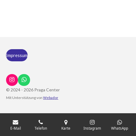
Impressum
I
W
n
h
© 2024 - 2026 Praga Center
s
a
Mit Unterstützung von
Webador
t
t
a
s
g
A
r
p
a
p
m
E-Mail
Telefon
Karte
Instagram
WhatsApp