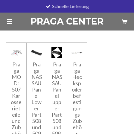
Schnelle Lieferung
Zum
Hauptinhalt
PRAGA CENTER
springen
Pra
Pra
Pra
Pra
ga
ga
ga
ga
MO
NAS
NAS
Hec
D:
SAU
SAU
ksp
507
Pan
Pan
oiler
Kar
el
el
bef
osse
Low
upp
esti
riet
er
er
gun
eile
Part
Part
gs
und
508
508
Zub
Zub
und
und
ehö
ehö
509
509,
r