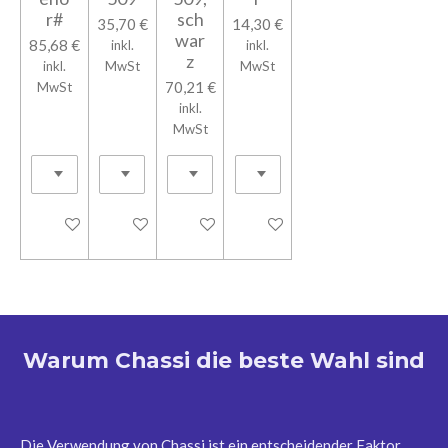
r#
sch
35,70 €
14,30 €
war
85,68 €
inkl.
inkl.
z
inkl.
MwSt
MwSt
70,21 €
MwSt
inkl.
MwSt
In den Warenkorb
In den Warenkorb
In den Warenkorb
In den Warenkorb
Warum Chassi die beste Wahl sind
Die Verwendung von Chassi ist ein entscheidender Faktor,