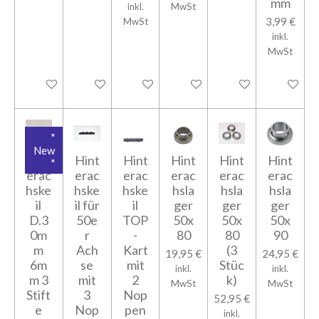
mm
inkl.
MwSt
3,99 €
MwSt
inkl.
MwSt
In den Warenkorb
In den Warenkorb
In den Warenkorb
In den Warenkorb
In den Warenkorb
In den Wa
"
New
Hint
Hint
Hint
Hint
Hint
Hint
"
erac
erac
erac
erac
erac
erac
hske
hske
hske
hsla
hsla
hsla
il
il für
il
ger
ger
ger
D.3
50e
TOP
50x
50x
50x
0m
r
-
80
80
90
m
Ach
Kart
(3
19,95 €
24,95 €
6m
se
mit
Stüc
inkl.
inkl.
m 3
mit
2
k)
MwSt
MwSt
Stift
3
Nop
52,95 €
e
Nop
pen
inkl.