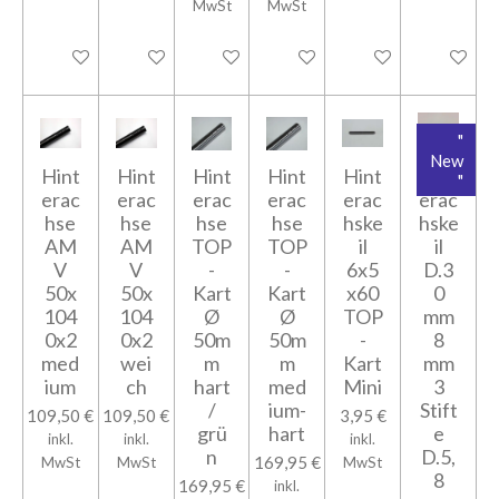
MwSt
MwSt
In den Warenkorb
In den Warenkorb
In den Warenkorb
In den Warenkorb
In den Warenkorb
In den Wa
"
New
Hint
Hint
Hint
Hint
Hint
Hint
"
erac
erac
erac
erac
erac
erac
hse
hse
hse
hse
hske
hske
AM
AM
TOP
TOP
il
il
V
V
-
-
6x5
D.3
50x
50x
Kart
Kart
x60
0
104
104
Ø
Ø
TOP
mm
0x2
0x2
50m
50m
-
8
med
wei
m
m
Kart
mm
ium
ch
hart
med
Mini
3
/
ium-
Stift
109,50 €
109,50 €
3,95 €
grü
hart
e
inkl.
inkl.
inkl.
n
D.5,
169,95 €
MwSt
MwSt
MwSt
8
169,95 €
inkl.