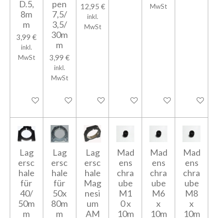
D.5,
pen
12,95 €
MwSt
8m
7,5/
inkl.
m
3,5/
MwSt
30m
3,99 €
m
inkl.
3,99 €
MwSt
inkl.
MwSt
In den Warenkorb
In den Warenkorb
In den Warenkorb
In den Warenkorb
In den Warenkorb
In den Wa
Lag
Lag
Lag
Mad
Mad
Mad
ersc
ersc
ersc
ens
ens
ens
hale
hale
hale
chra
chra
chra
für
für
Mag
ube
ube
ube
40/
50x
nesi
M1
M6
M8
50m
80m
um
0 x
x
x
m
m
AM
10m
10m
10m