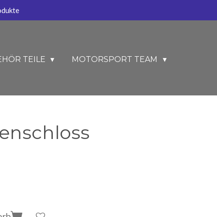
odukte
EHÖR TEILE
MOTORSPORT TEAM
tenschloss
orb