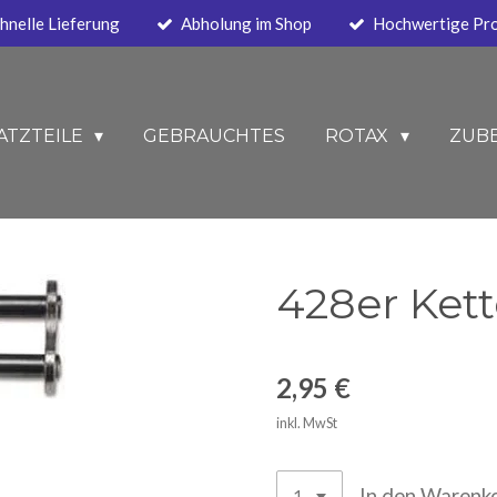
hnelle Lieferung
Abholung im Shop
Hochwertige Pr
ATZTEILE
GEBRAUCHTES
ROTAX
ZUB
428er Ket
2,95 €
inkl. MwSt
In den Warenk