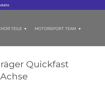
odukte
EHÖR TEILE
MOTORSPORT TEAM
räger Quickfast
 Achse