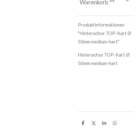
Warenkorb
Produktinformationen
"Hinterachse TOP-Kart Ø
50mm medium-hart"
Hinterachse TOP-Kart Ø
50mm medium-hart
T
T
T
T
e
e
e
e
i
i
i
i
l
l
l
l