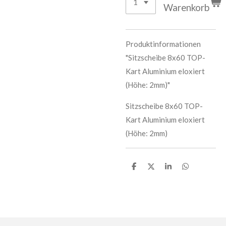
Warenkorb
Produktinformationen
"Sitzscheibe 8x60 TOP-
Kart Aluminium eloxiert
(Höhe: 2mm)"
Sitzscheibe 8x60 TOP-
Kart Aluminium eloxiert
(Höhe: 2mm)
T
T
T
T
e
e
e
e
i
i
i
i
l
l
l
l
e
e
e
e
n
n
n
n