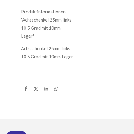
Produktinformationen
"Achsschenkel 25mm links
10,5 Grad mit 10mm
Lager"
Achsschenkel 25mm links
10,5 Grad mit 10mm Lager
T
T
T
T
e
e
e
e
i
i
i
i
l
l
l
l
e
e
e
e
n
n
n
n