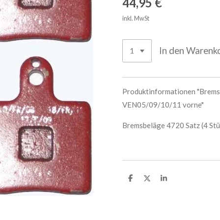
44,95 €
inkl. MwSt
In den Warenk
Produktinformationen "Bremsb
VEN05/09/10/11 vorne"
Bremsbeläge 4720 Satz (4 St
T
T
T
e
e
e
i
i
i
l
l
l
e
e
e
n
n
n