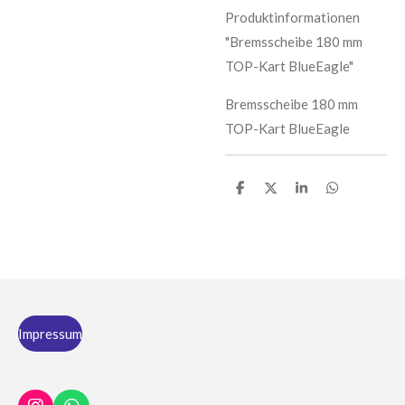
Produktinformationen
"Bremsscheibe 180 mm
TOP-Kart BlueEagle"
Bremsscheibe 180 mm
TOP-Kart BlueEagle
T
T
T
T
e
e
e
e
i
i
i
i
l
l
l
l
e
e
e
e
n
n
n
n
Impressum