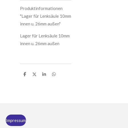
Produktinformationen
"Lager für Lenksäule 10mm
innen u. 26mm außen"
Lager für Lenksäule 10mm
innen u. 26mm außen
T
T
T
T
e
e
e
e
i
i
i
i
l
l
l
l
e
e
e
e
n
n
n
n
Impressum