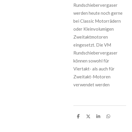
Rundschiebervergaser
werden heute noch gerne
bei Classic Motorrädern
oder Kleinvolumigen
Zweitaktmotoren
eingesetzt. Die VM
Rundschiebervergaser
können sowohl für
Viertakt- als auch für
Zweitakt-Motoren
verwendet werden
T
T
T
T
e
e
e
e
i
i
i
i
l
l
l
l