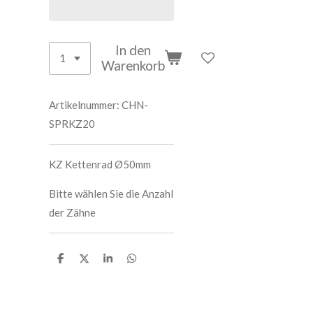
In den
Warenkorb
Artikelnummer:
CHN-
SPRKZ20
KZ Kettenrad Ø50mm
Bitte wählen Sie die Anzahl
der Zähne
T
T
T
T
e
e
e
e
i
i
i
i
l
l
l
l
e
e
e
e