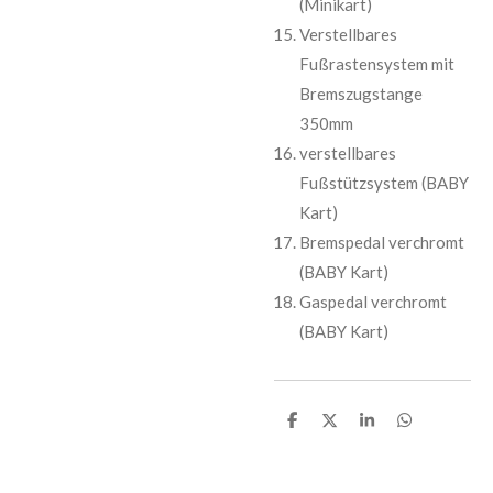
(Minikart)
Verstellbares
Fußrastensystem mit
Bremszugstange
350mm
verstellbares
Fußstützsystem (BABY
Kart)
Bremspedal verchromt
(BABY Kart)
Gaspedal verchromt
(BABY Kart)
T
T
T
T
e
e
e
e
i
i
i
i
l
l
l
l
e
e
e
e