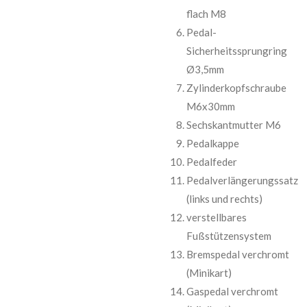
flach M8
Pedal-
Sicherheitssprungring
Ø3,5mm
Zylinderkopfschraube
M6x30mm
Sechskantmutter M6
Pedalkappe
Pedalfeder
Pedalverlängerungssatz
(links und rechts)
verstellbares
Fußstützensystem
Bremspedal verchromt
(Minikart)
Gaspedal verchromt