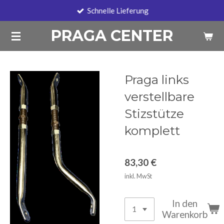
Schnelle Lieferung
Zum
Hauptinhalt
PRAGA CENTER
springen
Praga links
verstellbare
Stizstütze
komplett
83,30 €
inkl. MwSt
In den
Warenkorb